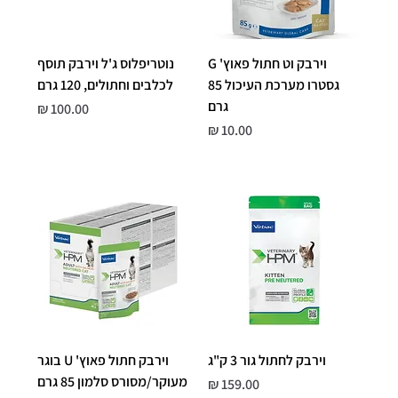
וירבק וט חתול פאוץ' G
נוטריפלוס ג'ל וירבק תוסף
גסטרו מערכת העיכול 85
לכלבים וחתולים, 120 גרם
גרם
Price
100.00 ₪
Price
10.00 ₪
וירבק לחתול גור 3 ק"ג
וירבק חתול פאוץ' U בוגר
מעוקר/מסורס סלמון 85 גרם
Price
159.00 ₪