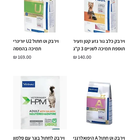
וירבק כלב גור גזע קטן וזעיר
וירבק וט חתול U2 יורינרי
תוספת תמיכה לשניים 3 ק"ג
תמיכה בהמסה
Price
Price
169.00 ₪
140.00 ₪
וירבק וט חתול A היפואלרגני
וירבק לחתול בוגר עם סלמון