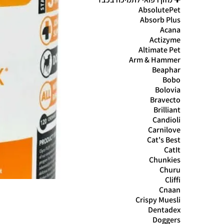
AbsolutePet
Absorb Plus
Acana
Actizyme
Altimate Pet
Arm & Hammer
Beaphar
Bobo
Bolovia
Bravecto
Brilliant
Candioli
Carnilove
Cat's Best
CatIt
Chunkies
Churu
Cliffi
Cnaan
Crispy Muesli
Dentadex
Doggers