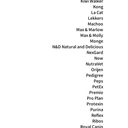
Kiwi Walker
Kong
La Cat
Lekkers
Machoo
Max & Marlow
Max & Molly
Monge
N&D Natural and Delicious
NexGard
Now
NutraVet
Orijen
Pedigree
Peps
PetEx
Premio
Pro Plan
Protexin
Purina
Reflex
Ribos
Royal Canin