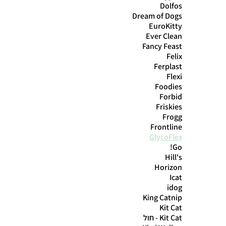
Dolfos
Dream of Dogs
EuroKitty
Ever Clean
Fancy Feast
Felix
Ferplast
Flexi
Foodies
Forbid
Friskies
Frogg
Frontline
GlycoFlex
Go!
Hill's
Horizon
Icat
idog
King Catnip
Kit Cat
Kit Cat - חול