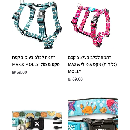
רתמה לכלב בעיצוב קסם
רתמה לכלב בעיצוב קפה
(גלידות) מַקְס & מוֹלִי MAX &
מַקְס & מוֹלִי MAX & MOLLY
MOLLY
מחיר
מחיר