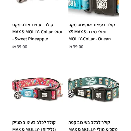
קולר בעיצוב אוקיינוס מַקְס
קולר בעיצוב אננס מַקְס
ומוֹלִי מידה XS MAX &
ומוֹלִי MAX & MOLLY- Collar
- Sweet Pineapple
MOLLY-Collar - Oсean
מחיר
מחיר
קולר לכלב בעיצוב קפה
קולר לכלב בעיצוב מג'יק
מַקְס & מוֹלִי MAX & MOLLY-
(גלידות) MAX & MOLLY-