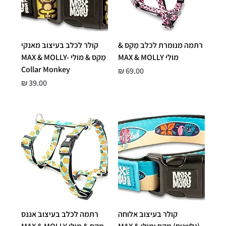
רתמה מנומרת לכלב מַקְס &
קולר לכלב בעיצוב מאנקי
מוֹלִי MAX & MOLLY
מַקְס & מוֹלִי MAX & MOLLY-
Collar Monkey
מחיר
מחיר
קולר בעיצוב אלוחה
רתמה לכלב בעיצוב אננס