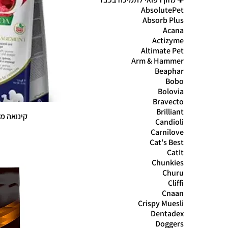
AbsolutePet
Absorb Plus
Acana
Actizyme
Altimate Pet
Arm & Hammer
Beaphar
Bobo
Bolovia
Bravecto
Brilliant
קינואה משקל
Candioli
Carnilove
Cat's Best
CatIt
Chunkies
Churu
Cliffi
Cnaan
Crispy Muesli
Dentadex
Doggers