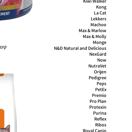
Kiwi Walker
Kong
La Cat
Lekkers
Machoo
Max & Marlow
Max & Molly
Monge
קינוא
N&D Natural and Delicious
NexGard
Now
NutraVet
Orijen
Pedigree
Peps
PetEx
Premio
Pro Plan
Protexin
Purina
Reflex
Ribos
Royal Canin