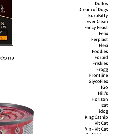
Dolfos
Dream of Dogs
EuroKitty
Ever Clean
Fancy Feast
Felix
Ferplast
Flexi
Foodies
Forbid
פרו פלאן א
Friskies
Frogg
Frontline
GlycoFlex
Go!
Hill's
Horizon
Icat
idog
King Catnip
Kit Cat
Kit Cat - חול