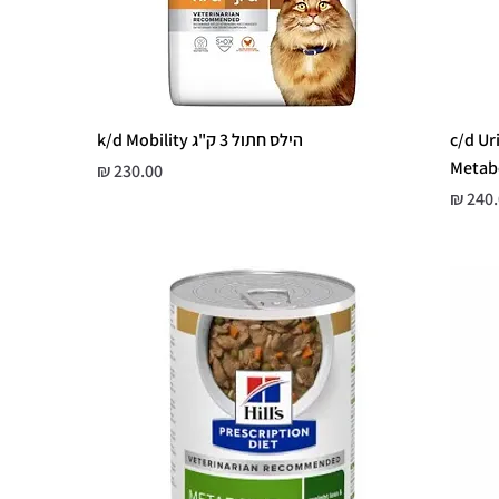
c/d Urina +
הילס חתול 3 ק"ג k/d Mobility
Metab
מחיר
ר