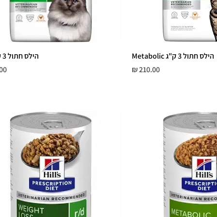
הילס חתול 3 ק"ג Metabolic
הילס חתול 3 ק"ג r/d
מחיר
מח