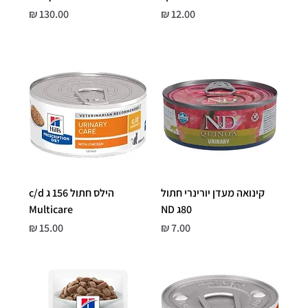
מחיר
מחיר
קינואה מעדן יורינרי חתול
הילס חתול 156 ג c/d
80ג ND
Multicare
מחיר
מחיר