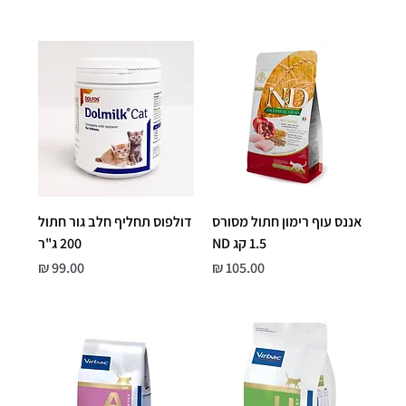
אננס עוף רימון חתול מסורס
דולפוס תחליף חלב גור חתול
1.5 קג ND
200 ג"ר
מחיר
מחיר