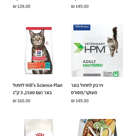
מחיר
מחיר
וירבק לחתול בוגר
Hill's Science Plan לחתול
מעוקר/מסורס
בוגר (עם טונה), 3 ק"ג
מחיר
מחיר