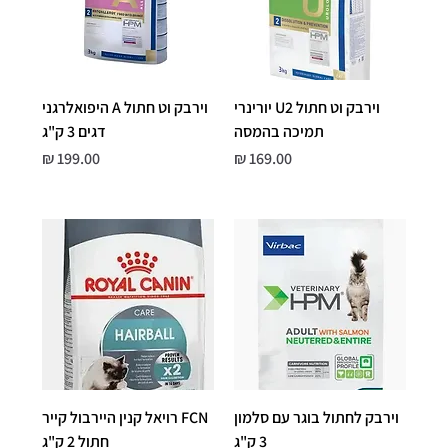
וירבק וט חתול U2 יורינרי
וירבק וט חתול A היפואלרגני
תמיכה בהמסה
דגים 3 ק"ג
מחיר
מחיר
וירבק לחתול בוגר עם סלמון
FCN רויאל קנין היירבול קייר
3 ק"ג
חתול 2 ק"ג