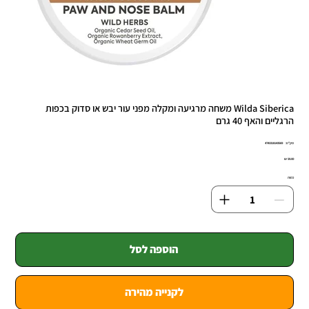
Wilda Siberica משחה מרגיעה ומקלה מפני עור יבש או סדוק בכפות
הרגליים והאף 40 גרם
מק"ט
מק"ט:
4743318143569
4743318143
מחיר
כמות
הוספה לסל
לקנייה מהירה