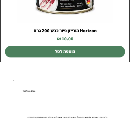
Horizon הורייזן פיור כבש 200 גרם
מחיר
הוספה לסל
VetAmin Shop
כל מה שחיית המחמד שלכם צריכה – אוכל, ציוד, פינוקים ושירות עם לב. כי אצלנו, הם באמת חלק מהמשפחה.