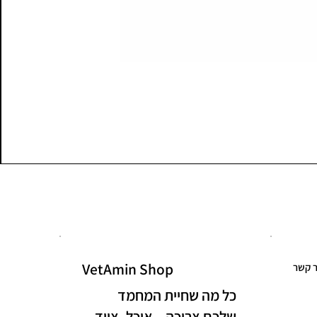
VetAmin Shop
ר קשר
כל מה שחיית המחמד
שלכם צריכה – אוכל, ציוד,