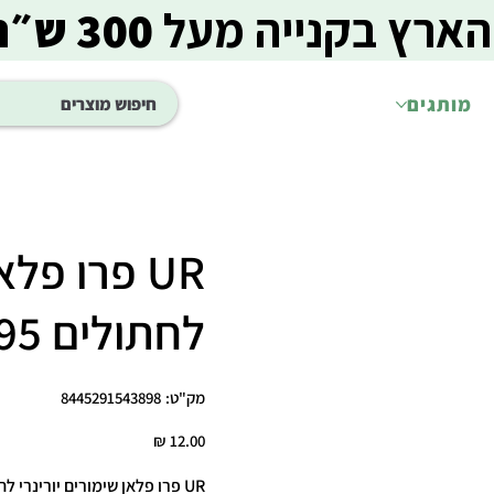
הארץ בקנייה מעל
300 ש״ח
מותגים
UR פרו פל
לחתולים 195 גרם
מק"ט
מק"ט:
8445291543898
8445291543898
מחיר
UR פרו פלאן שימורים יורינרי לחתולים 195 גרם 🐾🍽️