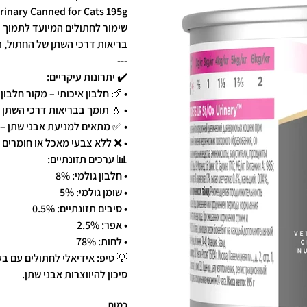
rinary Canned for Cats 195g
שימור לחתולים המיועד לתמוך ב
בריאות דרכי השתן של החתול, תוך תמיכה בשמירה על 
---
✔️ יתרונות עיקריים:
• 🍗 חלבון איכותי – מקור חלבו
• 💧 תומך בבריאות דרכי השתן – מסי
• ✅ מתאים למניעת אבני שתן – 
• ❌ ללא צבעי מאכל או חומרים 
📊 ערכים תזונתיים:
• חלבון גולמי: 8%
• שומן גולמי: 5%
• סיבים תזונתיים: 0.5%
• אפר: 2.5%
• לחות: 78%
💡 טיפ: אידיאלי לחתולים עם ב
סיכון להיווצרות אבני שתן.
כמות