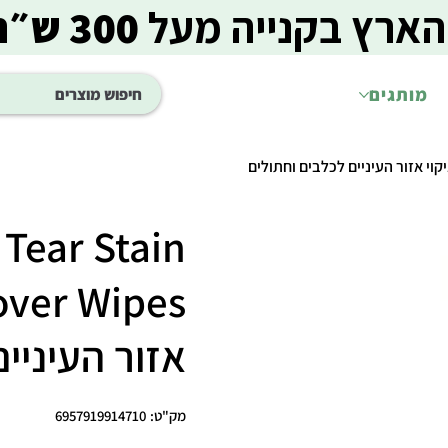
הארץ בקנייה מעל
300 ש״ח
מותגים
 Tear Stain
אזור העיניי
מק"ט
מק"ט:
6957919914710
6957919914710
מחיר