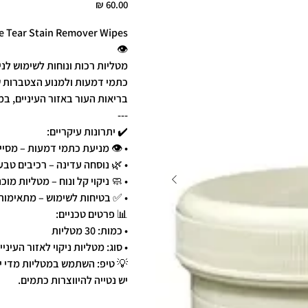
👁️
מטליות רכות ונוחות לשימוש לני
כתמי דמעות ולמנוע הצטברות של
בריאות העור באזור העיניים, במ
---
✔️ יתרונות עיקריים:
• 👁️ מניעת כתמי דמעות – מס
• 🌿 נוסחה עדינה – רכיבים טבע
• 🧼 ניקוי קל ונוח – מטליות מוכ
• ✅ בטיחות לשימוש – מתאימות 
📊 פרטים טכניים:
• כמות: 30 מטליות
• סוג: מטליות ניקוי לאזור העיניי
💡 טיפ: השתמש במטליות מדי יום
יש נטייה להיווצרות כתמים.