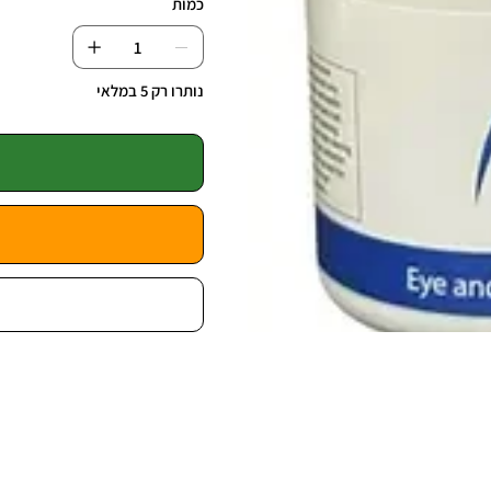
כמות
נותרו רק 5 במלאי