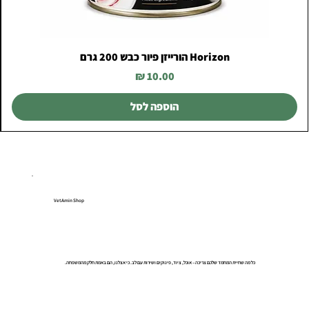
Horizon הורייזן פיור כבש 200 גרם
מחיר
הוספה לסל
VetAmin Shop
כל מה שחיית המחמד שלכם צריכה – אוכל, ציוד, פינוקים ושירות עם לב. כי אצלנו, הם באמת חלק מהמשפחה.