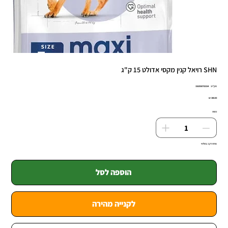
SHN רויאל קנין מקסי אדולט 15 ק"ג
מק"ט
מק"ט:
3182550732154
3182550732
מחיר
כמות
נותרו רק 1 במלאי
הוספה לסל
לקנייה מהירה