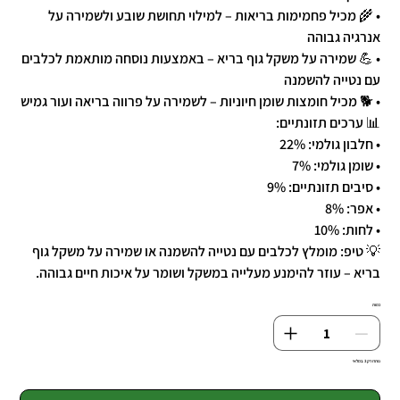
• 🌾 מכיל פחמימות בריאות – למילוי תחושת שובע ולשמירה על
אנרגיה גבוהה
• 💪 שמירה על משקל גוף בריא – באמצעות נוסחה מותאמת לכלבים
עם נטייה להשמנה
• 🐕 מכיל חומצות שומן חיוניות – לשמירה על פרווה בריאה ועור גמיש
📊 ערכים תזונתיים:
• חלבון גולמי: 22%
• שומן גולמי: 7%
• סיבים תזונתיים: 9%
• אפר: 8%
• לחות: 10%
💡 טיפ: מומלץ לכלבים עם נטייה להשמנה או שמירה על משקל גוף
בריא – עוזר להימנע מעלייה במשקל ושומר על איכות חיים גבוהה.
כמות
נותרו רק 3 במלאי