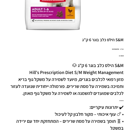
S&M הילס כלב בוגר 6 ק"ג
מק"ט
מק"ט:
052742024769
0527420247
מחיר
S&M הילס כלב בוגר 6 ק"ג 🐶
Hill's Prescription Diet S/M Weight Management
מזון רפואי לכלבים בוגרים, מיועד לשמירה על משקל גוף בריא
ותמיכה בשמירה על מסת שרירים. פורמולה ייחודית שנועדה לעזור
לכלבים שמועדים להשמנה או לשמירה על משקל גוף מאוזן.
---
✔️ יתרונות עיקריים:
• 🍗 עוף איכותי – מקור חלבון קל לעיכול
• 🧬 תומך בשמירה על מסת שרירים – המתחזקת יחד עם ירידה
במשקל