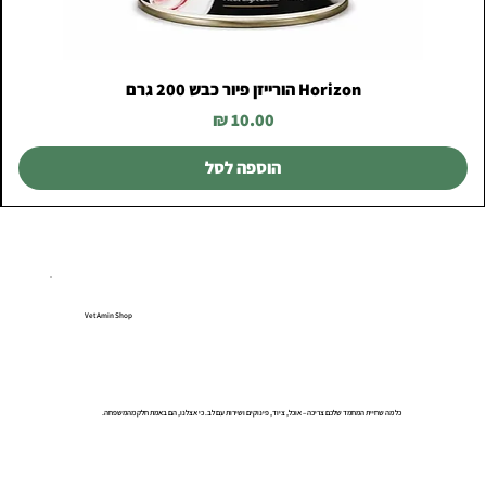
Horizon הורייזן פיור כבש 200 גרם
מחיר
הוספה לסל
VetAmin Shop
כל מה שחיית המחמד שלכם צריכה – אוכל, ציוד, פינוקים ושירות עם לב. כי אצלנו, הם באמת חלק מהמשפחה.