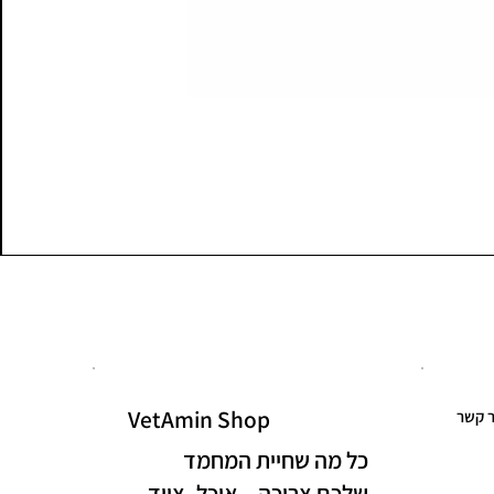
VetAmin Shop
ר קשר
כל מה שחיית המחמד
שלכם צריכה – אוכל, ציוד,