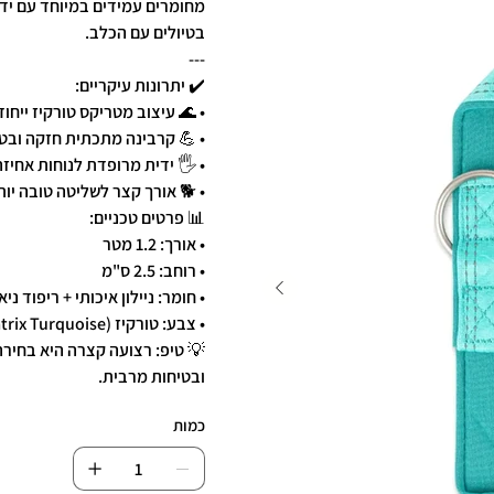
מחומרים עמידים במיוחד עם יד
בטיולים עם הכלב.
---
✔️ יתרונות עיקריים:
• 🌊 עיצוב מטריקס טורקיז ייחוד
• 💪 קרבינה מתכתית חזקה ובט
• 🖐️ ידית מרופדת לנוחות אחיז
• 🐕 אורך קצר לשליטה טובה יו
📊 פרטים טכניים:
• אורך: 1.2 מטר
• רוחב: 2.5 ס"מ
• חומר: ניילון איכותי + ריפוד ני
• צבע: טורקיז (Matrix Turquoise)
💡 טיפ: רצועה קצרה היא בחירה
ובטיחות מרבית.
כמות