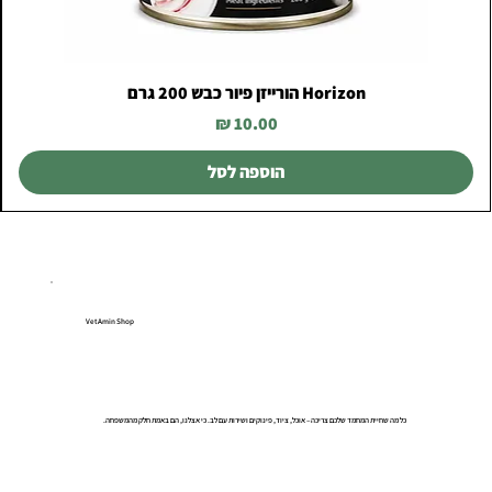
Horizon הורייזן פיור כבש 200 גרם
מחיר
הוספה לסל
VetAmin Shop
כל מה שחיית המחמד שלכם צריכה – אוכל, ציוד, פינוקים ושירות עם לב. כי אצלנו, הם באמת חלק מהמשפחה.