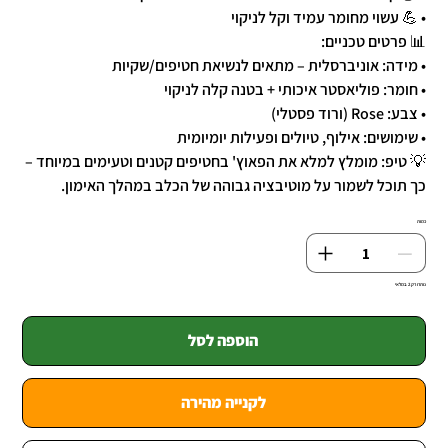
• 💪 עשוי מחומר עמיד וקל לניקוי
📊 פרטים טכניים:
• מידה: אוניברסלית – מתאים לנשיאת חטיפים/שקיות
• חומר: פוליאסטר איכותי + בטנה קלה לניקוי
• צבע: Rose (ורוד פסטלי)
• שימושים: אילוף, טיולים ופעילות יומיומית
💡 טיפ: מומלץ למלא את הפאוץ' בחטיפים קטנים וטעימים במיוחד –
כך תוכל לשמור על מוטיבציה גבוהה של הכלב במהלך האימון.
כמות
נותרו רק 2 במלאי
הוספה לסל
לקנייה מהירה