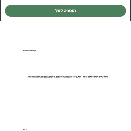
הוספה לסל
VetAmin Shop
כל מה שחיית המחמד שלכם צריכה – אוכל, ציוד, פינוקים ושירות עם לב. כי אצלנו, הם באמת חלק מהמשפחה.
צור קשר