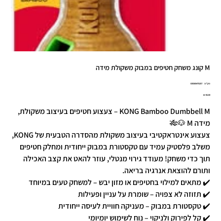
M קונג משחק חטיפים במבוק משקולת מידה
מק"ט
מק"ט:
035585475257
0355854752
מחיר
KONG Bamboo Dumbbell M – צעצוע חטיפים בעיצוב משקולת,
מידה M 🐶🎋
צעצוע אינטראקטיבי בעיצוב משקולת מהסדרה הטבעית של KONG,
משלב פלסטיק עמיד עם טקסטורת במבוק ייחודית ומחלק חטיפים
תוך כדי משחק! מעודד גירוי מנטלי, עוזר להאט את קצב האכילה
ותורם להוצאת אנרגיה בריאה.
✔️ מתאים למילוי בחטיפים או מזון יבש – למשחק טעים במיוחד
✔️ תזוזה לא צפויה – שומרת על עניין ופעילות
✔️ טקסטורת במבוק – מעניקה חוויית לעיסה ייחודית
✔️ קל לפירוק ולניקוי – נוח לשימוש יומיומי