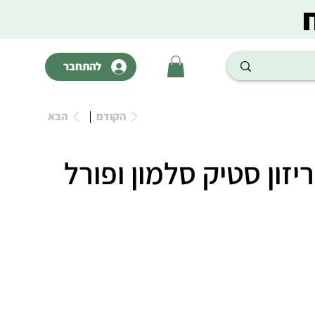
להתחבר
הקודם
הבא
Hor הוריזון סטיק סלמון ופורל