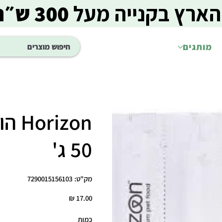
הארץ בקנייה מעל
300 ש״ח
מותגים
izon
50 ג'
מק"ט
מק"ט:
7290015156103
7290015156103
מחיר
כמות