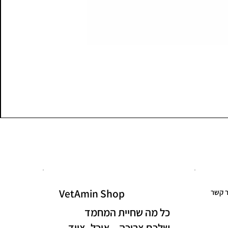
VetAmin Shop
ר קשר
כל מה שחיית המחמד
שלכם צריכה – אוכל, ציוד,