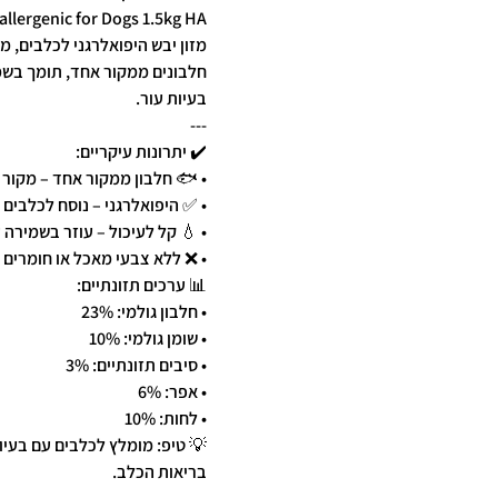
llergenic for Dogs 1.5kg HA
מזון יבש היפואלרגני לכלבים, מי
חלבונים ממקור אחד, תומך בשמי
בעיות עור.
---
✔️ יתרונות עיקריים:
• 🐟 חלבון ממקור אחד – מקור ח
• ✅ היפואלרגני – נוסח לכלבים ע
• 💧 קל לעיכול – עוזר בשמירה 
• ❌ ללא צבעי מאכל או חומרים 
📊 ערכים תזונתיים:
• חלבון גולמי: 23%
• שומן גולמי: 10%
• סיבים תזונתיים: 3%
• אפר: 6%
• לחות: 10%
💡 טיפ: מומלץ לכלבים עם בעיות
בריאות הכלב.