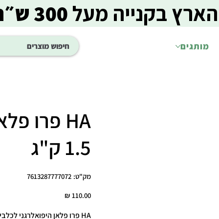
הארץ בקנייה מעל
300 ש״ח
מותגים
HA פרו פל
1.5 ק"ג
מק"ט
מק"ט:
7613287777072
7613287777072
מחיר
HA פרו פלאן היפואלרגני לכלבים 1.5 ק"ג 🐾🐶