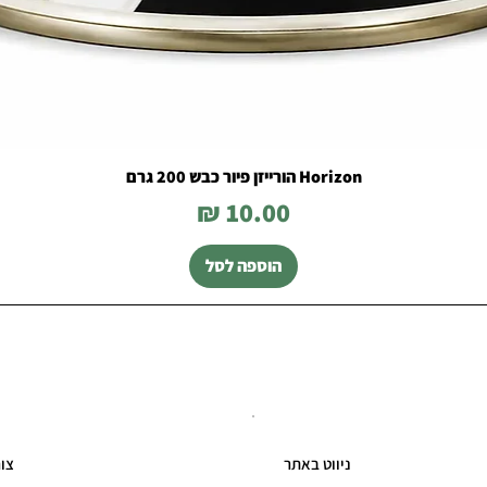
Horizon הורייזן פיור כבש 200 גרם
מחיר
הוספה לסל
ניווט באתר
צו