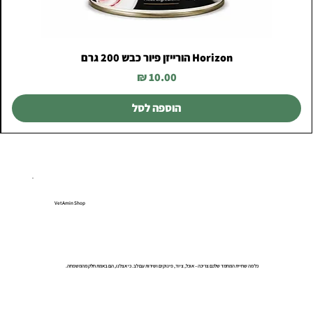
Horizon הורייזן פיור כבש 200 גרם
מחיר
הוספה לסל
VetAmin Shop
כל מה שחיית המחמד שלכם צריכה – אוכל, ציוד, פינוקים ושירות עם לב. כי אצלנו, הם באמת חלק מהמשפחה.