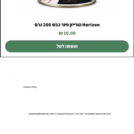
Horizon הורייזן פיור כבש 200 גרם
מחיר
הוספה לסל
VetAmin Shop
כל מה שחיית המחמד שלכם צריכה – אוכל, ציוד, פינוקים ושירות עם לב. כי אצלנו, הם באמת חלק מהמשפחה.