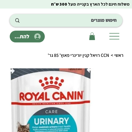
משלוח חינם לכל הארץ בקנייה מעל
300 ש״ח
להתחבר
ראשי
>
CCN רויאל קנין יורינרי פאוץ' 85‏ גר'