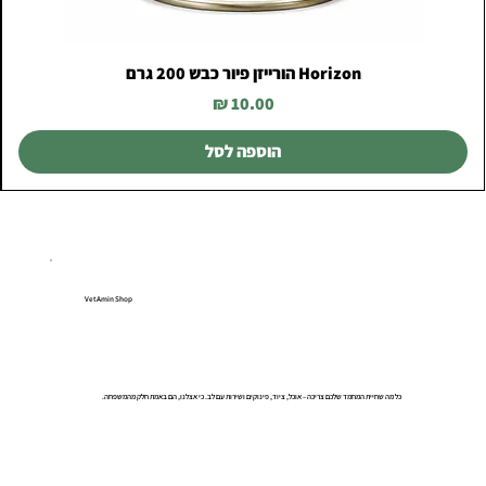
Horizon הורייזן פיור כבש 200 גרם
מחיר
הוספה לסל
VetAmin Shop
כל מה שחיית המחמד שלכם צריכה – אוכל, ציוד, פינוקים ושירות עם לב. כי אצלנו, הם באמת חלק מהמשפחה.