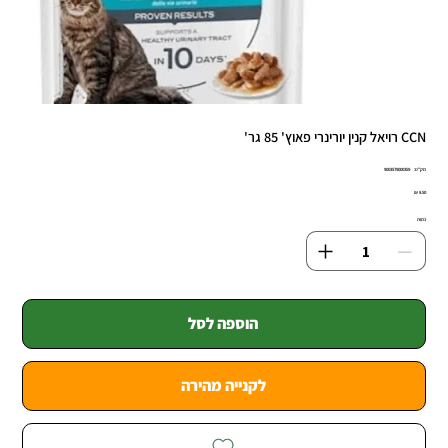
CCN רויאל קנין יורינרי פאוץ' 85‏ גר'
מק"ט
מק"ט:
9003579000359
9003579000
מחיר
כמות
הוספה לסל
לקנייה מהירה