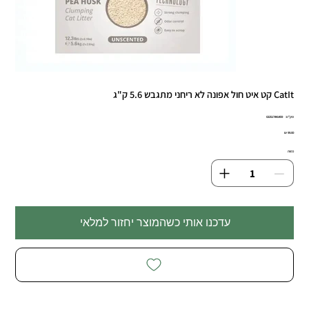
CatIt קט איט חול אפונה לא ריחני מתגבש 5.6 ק"ג
מק"ט
מק"ט:
022517441459
0225174414
מחיר
99.00 ₪
כמות
עדכנו אותי כשהמוצר יחזור למלאי