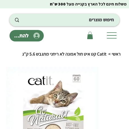
משלוח חינם לכל הארץ בקנייה מעל
300 ש״ח
להתחבר
ראשי
>
CatIt קט איט חול אפונה לא ריחני מתגבש 5.6 ק"ג