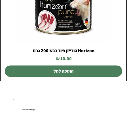
Horizon הורייזן פיור כבש 200 גרם
מחיר
הוספה לסל
VetAmin Shop