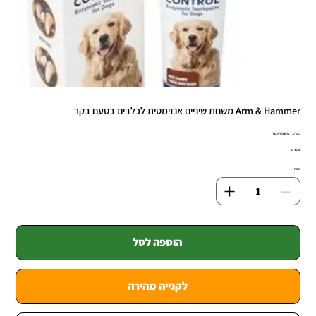
Arm & Hammer משחת שיניים אנזימטית לכלבים בטעם בקר
מק"ט
מק"ט:
742797734071
7427977340
מחיר
כמות
הוספה לסל
לקנייה מהירה