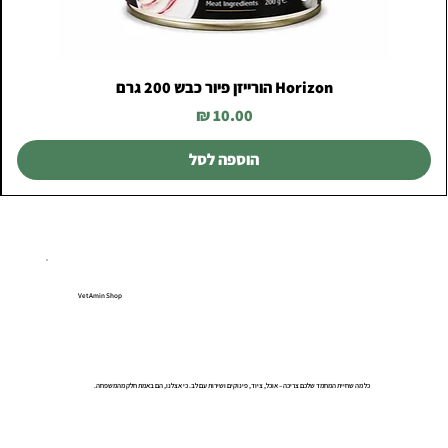
Horizon הורייזן פיור כבש 200 גרם
מחיר
הוספה לסל
VetAmin Shop
כל מה שחיית המחמד שלכם צריכה – אוכל, ציוד, פינוקים ושירות עם לב. כי אצלנו, הם באמת חלק מהמשפחה.