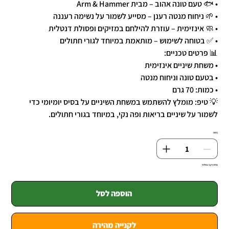
• 🐟 טעם טונה אהוב – מבית Arm & Hammer
• 🌱 ניחוח מנטה רענן – מסייע לשמור על נשימה רעננה
• 🧼 אינזימית – עוזרת להילחם במזיקים ופסולת דנטלית
• ✅ בטוחה לשימוש – מותאמת במיוחד לגורי חתולים
📊 פרטים טכניים:
• משחת שיניים אינזימית
• בטעם טונה וניחוח מנטה
• כמות: 70 גרם
💡 טיפ: מומלץ להשתמש במשחת השיניים על בסיס יומיומי כדי
לשמור על שיניים בריאות ופה נקי, במיוחד בגורי חתולים.
כמות
נותרו רק 5 במלאי
הוספה לסל
לקנייה מהירה