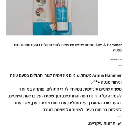
Arm & Hammer משחת שיניים אינזימית לגורי חתולים בטעם טונה וניחוח
מנטה
מק"ט
מק"ט:
742797781556
7427977815
מחיר
Arm & Hammer משחת שיניים אינזימית לגורי חתולים בטעם טונה
וניחוח מנטה 🐾🪥
משחת שיניים אינזימית במיוחד לגורי חתולים, פותחה במיוחד
לשמירה על היגיינת הפה והחניכיים, תוך שמירה על בריאות השיניים.
בטעם טונה המועדף על חתולים, עם ניחוח מנטה רענן, אשר עוזר
להילחם בריחות רעים ולשמור על נשימה רעננה.
---
✔️ יתרונות עיקריים: