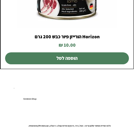
Horizon הורייזן פיור כבש 200 גרם
מחיר
הוספה לסל
VetAmin Shop
כל מה שחיית המחמד שלכם צריכה – אוכל, ציוד, פינוקים ושירות עם לב. כי אצלנו, הם באמת חלק מהמשפחה.