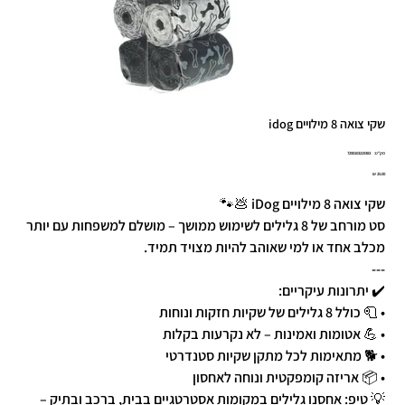
שקי צואה 8 מילויים idog
מק"ט
מק"ט:
7290103219383
7290103219
מחיר
שקי צואה 8 מילויים iDog 💩🐾
סט מורחב של 8 גלילים לשימוש ממושך – מושלם למשפחות עם יותר
מכלב אחד או למי שאוהב להיות מצויד תמיד.
---
✔️ יתרונות עיקריים:
• 🧻 כולל 8 גלילים של שקיות חזקות ונוחות
• 💪 אטומות ואמינות – לא נקרעות בקלות
• 🐕 מתאימות לכל מתקן שקיות סטנדרטי
• 📦 אריזה קומפקטית ונוחה לאחסון
💡 טיפ: אחסנו גלילים במקומות אסטרטגיים בבית, ברכב ובתיק –