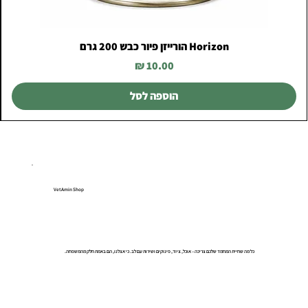
Horizon הורייזן פיור כבש 200 גרם
מחיר
הוספה לסל
VetAmin Shop
כל מה שחיית המחמד שלכם צריכה – אוכל, ציוד, פינוקים ושירות עם לב. כי אצלנו, הם באמת חלק מהמשפחה.