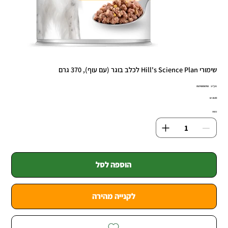
שימורי Hill's Science Plan לכלב בוגר (עם עוף), 370 גרם
מק"ט
מק"ט:
052742050782
0527420507
מחיר
כמות
הוספה לסל
לקנייה מהירה