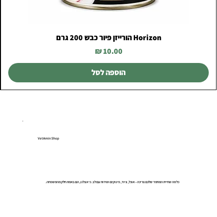
Horizon הורייזן פיור כבש 200 גרם
מחיר
הוספה לסל
VetAmin Shop
כל מה שחיית המחמד שלכם צריכה – אוכל, ציוד, פינוקים ושירות עם לב. כי אצלנו, הם באמת חלק מהמשפחה.