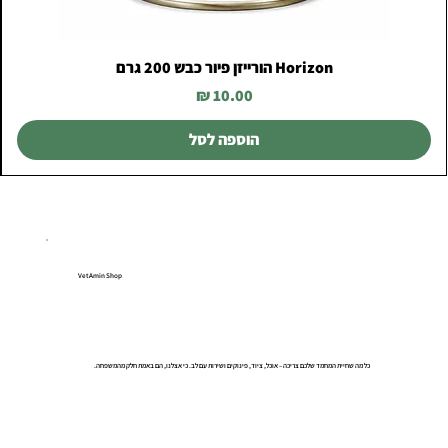
Horizon הורייזן פיור כבש 200 גרם
מחיר
הוספה לסל
VetAmin Shop
כל מה שחיית המחמד שלכם צריכה – אוכל, ציוד, פינוקים ושירות עם לב. כי אצלנו, הם באמת חלק מהמשפחה.