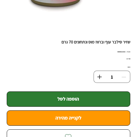
שזיר סילבר עוף וברווז מוס ונתחונים 70 גרם
מק"ט
מק"ט:
8005852110152
8005852110
מחיר
כמות
הוספה לסל
לקנייה מהירה