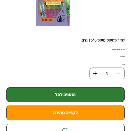
שזיר סטיקס מיקס 6*15 גרם
מק"ט
מק"ט:
8005852235046
8005852235
מחיר
כמות
הוספה לסל
לקנייה מהירה