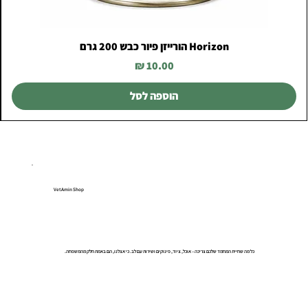
Horizon הורייזן פיור כבש 200 גרם
מחיר
הוספה לסל
VetAmin Shop
כל מה שחיית המחמד שלכם צריכה – אוכל, ציוד, פינוקים ושירות עם לב. כי אצלנו, הם באמת חלק מהמשפחה.