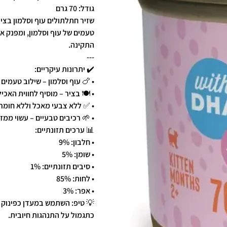
גודל: 70 גרם
שזיר חתלתולים עוף וסלמון בציר
טעמים של עוף וסלמון, ומפנק 
התקינה.
---
✔️ יתרונות עיקריים:
• 🍗 עוף וסלמון – שילוב טעמים
• 🍽️ בציר – מוסיף לחווית האכ
• ✅ ללא צבעי מאכל וללא חומר
• 🌱 רכיבים טבעיים – עשוי ממזו
📊 ערכים תזונתיים:
• חלבון: 9%
• שומן: 5%
• סיבים תזונתיים: 1%
• לחות: 85%
• אפר: 3%
💡 טיפ: השתמש במעדן כפינוק ב
כתגמול על התנהגות חיובית.