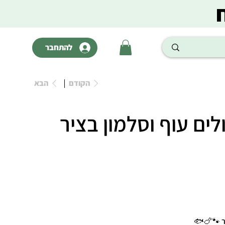
להתחבר
הקודם
הבא
ים עוף וסלמון בציר
יר 🐾🍗🐟