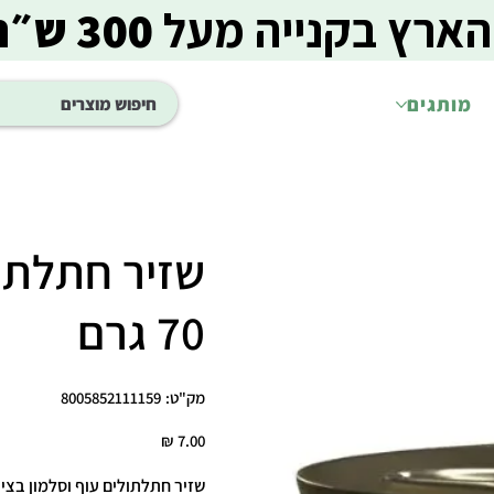
הארץ בקנייה מעל
300 ש״ח
מותגים
שזיר חתלתול
70 גרם
מק"ט
מק"ט:
8005852111159
8005852111159
מחיר
שזיר חתלתולים עוף וסלמון בצ