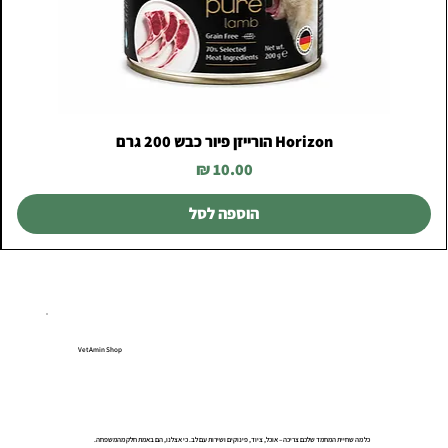
Horizon הורייזן פיור כבש 200 גרם
מחיר
הוספה לסל
VetAmin Shop
כל מה שחיית המחמד שלכם צריכה – אוכל, ציוד, פינוקים ושירות עם לב. כי אצלנו, הם באמת חלק מהמשפחה.