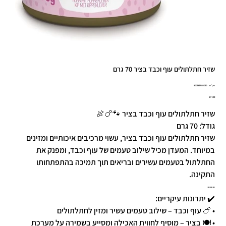
שזיר חתלתולים עוף וכבד בציר 70 גרם
מק"ט
מק"ט:
8005852111050
8005852111
מחיר
שזיר חתלתולים עוף וכבד בציר 🐾🍗🍖
גודל: 70 גרם
שזיר חתלתולים עוף וכבד בציר, עשוי מרכיבים איכותיים ומזינים
במיוחד. המעדן מכיל שילוב טעמים של עוף וכבד, ומפנק את
החתלתול בטעמים עשירים ובריאים תוך תמיכה בהתפתחותו
התקינה.
---
✔️ יתרונות עיקריים:
• 🍗 עוף וכבד – שילוב טעמים עשיר ומזין לחתלתולים
• 🍽️ בציר – מוסיף לחווית האכילה ומסייע בשמירה על מערכת