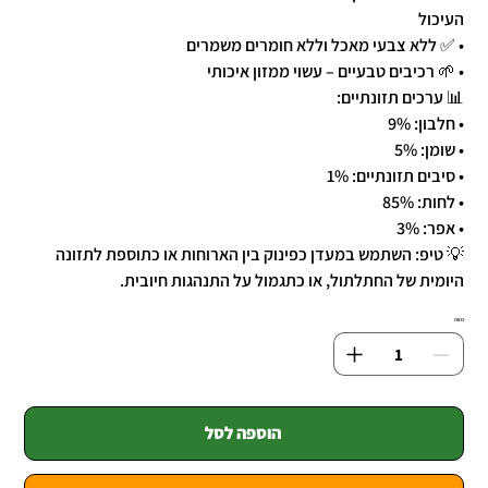
העיכול
• ✅ ללא צבעי מאכל וללא חומרים משמרים
• 🌱 רכיבים טבעיים – עשוי ממזון איכותי
📊 ערכים תזונתיים:
• חלבון: 9%
• שומן: 5%
• סיבים תזונתיים: 1%
• לחות: 85%
• אפר: 3%
💡 טיפ: השתמש במעדן כפינוק בין הארוחות או כתוספת לתזונה
היומית של החתלתול, או כתגמול על התנהגות חיובית.
כמות
הוספה לסל