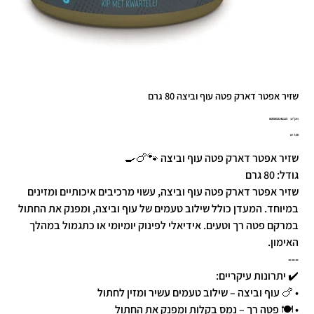
שזיר אפטר דארק פטה עוף וביצה 80 גרם
מק"ט
מק"ט:
8005852142115
8005852142
מחיר
שזיר אפטר דארק פטה עוף וביצה 🐾🍗🍳
גודל: 80 גרם
שזיר אפטר דארק פטה עוף וביצה, עשוי מרכיבים איכותיים ומזינים
במיוחד. המעדן כולל שילוב טעמים של עוף וביצה, ומפנק את החתול
במרקם פטה רך וטעים. אידיאלי לפינוק יומיומי או כתגמול במהלך
האימון.
---
✔️ יתרונות עיקריים:
• 🍗 עוף וביצה – שילוב טעמים עשיר ומזין לחתול
• 🍽️ פטה רך – נמס בקלות ומפנק את החתול