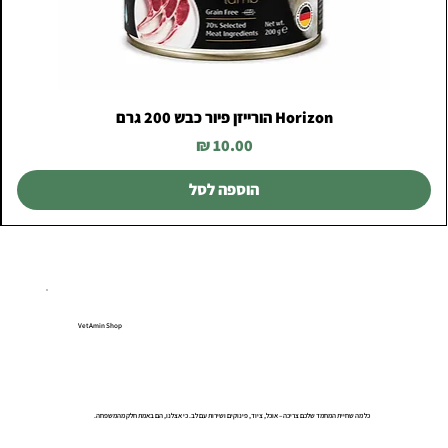
Horizon הורייזן פיור כבש 200 גרם
מחיר
הוספה לסל
VetAmin Shop
כל מה שחיית המחמד שלכם צריכה – אוכל, ציוד, פינוקים ושירות עם לב. כי אצלנו, הם באמת חלק מהמשפחה.