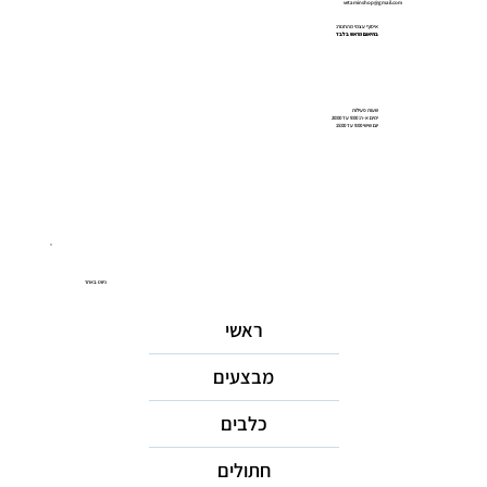
vetaminshop@gmail.com
איסוף עצמי מהחנות:
בתיאום מראש בלבד
שעות פעילות
ימים א-ה: 9:00 עד 20:00
יום שישי 9:00 עד 15:00
ניווט באתר
ראשי
מבצעים
כלבים
חתולים