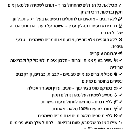
💧 מכיל את כל הנוזלים שהחתול צריך – תורם לשמירה על מאזן מים
תקין ובריאות דרכי השתן.
🌾 ללא דגנים – מתאים גם לחתולים רגישים או בעלי רגישות גלוטן.
🧬 רכיבים טבעיים בתהליך עדין – השומר על הערך התזונתי הגבוה
של כל מרכיב.
🚫 ללא תוספים מלאכותיים, צבעים או חומרים משמרים – טבעי
100%.
🌟 יתרונות עיקריים:
✔ 🐔 עשיר בעוף אמיתי וברווז – חלבון איכותי לעיכול קל ולבריאות
שרירית
✔ 🫀 מכיל איברים פנימיים טבעיים – לבבות, כבדים, קורקבנים
עשירים בחומרים מזינים
✔ 🥣 במרקם מוס בציר עוף – טעים, עדין ומעודד אכילה
✔ 💧 מסייע לשמירה על מאזן נוזלים תקין
✔ 🌾 ללא דגנים – מותאם לחתולים עם רגישויות
✔ 🍃 תזונה טבעית 100% מלאה ומאוזנת
✔ 🚫 ללא תוספים מלאכותיים או חומרים משמרים
🐾 שילוב מנצח של טבע, טעם ובריאות – לחתול שלך מגיע פרימיום