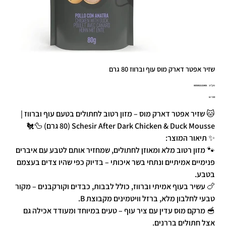
שזיר אפטר דארק מוס עוף וברווז 80 גרם
מק"ט
מק"ט:
8005852132406
8005852132
מחיר
🐱 שזיר אפטר דארק מוס – מזון רטוב לחתולים בטעם עוף וברווז |
Schesir After Dark Chicken & Duck Mousse (80 גרם) 🦆🐔
✨ תיאור המוצר:
🐾 מזון רטוב מלא ומאוזן לחתולים, שמחזיר אותם לטבע עם איברים
פנימיים אמיתיים ונתחי בשר איכותי – בדיוק כפי שהיו צדים בעצמם
בטבע.
🍗 עשיר בעוף אמיתי וברווז, כולל לבבות, כבדים וקורקבנים – מקור
טבעי לחלבון מלא, ברזל וויטמינים מקבוצת B.
🥣 מרקם מוס עדין עם ציר עוף – טעים במיוחד ומעודד אכילה גם
אצל חתולים בררנים.