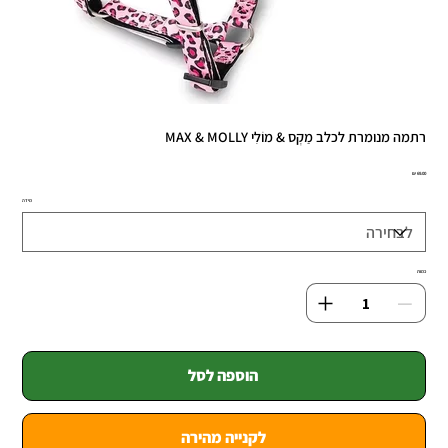
רתמה מנומרת לכלב מַקְס & מוֹלִי MAX & MOLLY
מחיר
מידה
כמות
הוספה לסל
לקנייה מהירה