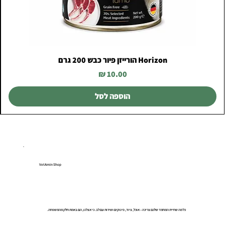
Horizon הורייזן פיור כבש 200 גרם
מחיר
הוספה לסל
VetAmin Shop
כל מה שחיית המחמד שלכם צריכה – אוכל, ציוד, פינוקים ושירות עם לב. כי אצלנו, הם באמת חלק מהמשפחה.