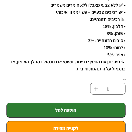
• ✅ ללא צבעי מאכל וללא חומרים משמרים
• 🌿 רכיבים טבעיים – עשוי ממזון איכותי
📊 רכיבים תזונתיים:
• חלבון: 18%
• שומן: 8%
• סיבים תזונתיים: 3%
• לחות: 10%
• אפר: 5%
💡 טיפ: תן את החטיף כפינוק יומיומי או כתגמול במהלך האימון, או
כתגמול על התנהגות חיובית.
כמות
הוספה לסל
לקנייה מהירה