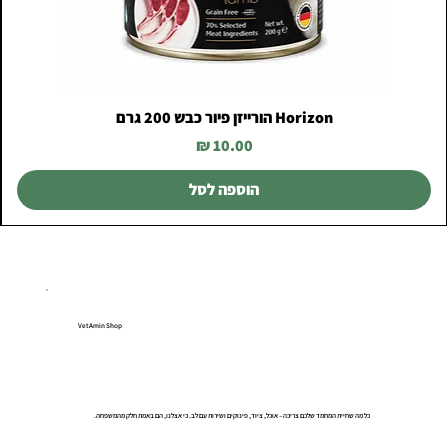
Horizon הורייזן פיור כבש 200 גרם
מחיר
הוספה לסל
VetAmin Shop
כל מה שחיית המחמד שלכם צריכה – אוכל, ציוד, פינוקים ושירות עם לב. כי אצלנו, הם באמת חלק מהמשפחה.