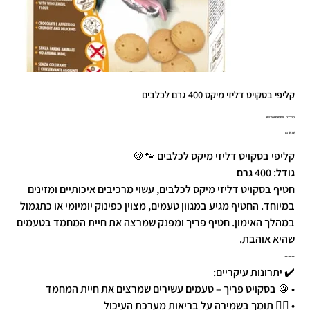
קליפי בסקויט דליזי מיקס 400 גרם לכלבים
מק"ט
מק"ט:
8012550080359
8012550080
מחיר
קליפי בסקויט דליזי מיקס לכלבים 🐾🍪
גודל: 400 גרם
חטיף בסקויט דליזי מיקס לכלבים, עשוי מרכיבים איכותיים ומזינים
במיוחד. החטיף מגיע במגוון טעמים, מצוין כפינוק יומיומי או כתגמול
במהלך האימון. חטיף פריך ומפנק שמרצה את חיית המחמד בטעמים
שהיא אוהבת.
---
✔️ יתרונות עיקריים:
• 🍪 בסקויט פריך – טעמים עשירים שמרצים את חיית המחמד
• 🧑‍⚕️ תומך בשמירה על בריאות מערכת העיכול