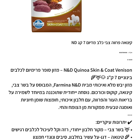
קינואה פרווה צבי כלב מדיום 7 קג ND
מק"ט
מק"ט:
8010276041982
8010276041
מחיר
N&D Quinoa Skin & Coat Venison – מזון סופר פרימיום לכלבים
בינוניים 7 ק"ג 🐶🦌🌾
מזון יבש מלא ואיכותי מבית Farmina N&D, המבוסס על בשר צבי,
קינואה, קוקוס וכורכום. נוסחה ייחודית שתוכננה במיוחד לשמירה על
בריאות העור והפרווה, עם חלבון איכותי, חומצות שומן חיוניות
ואומגה טבעית ממקורות מן הצומח והחי.
---
✔️ יתרונות עיקריים:
• 🦌 בשר צבי – מקור חלבון ייחודי, רזה וקל לעיכול לכלבים רגישים
• 🌾 קינואה – דגן-על עשיר בחלבון, סיבים ונוגדי חמצון