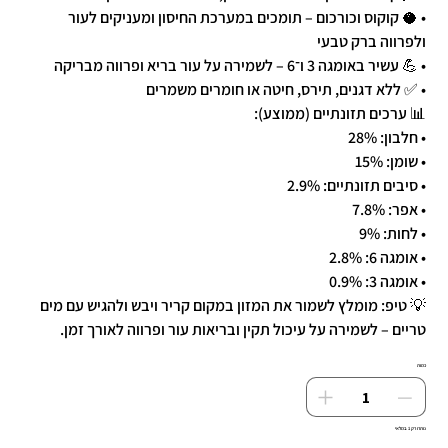
• 🥥 קוקוס וכורכום – תומכים במערכת החיסון ומעניקים לעור
ולפרווה ברק טבעי
• 💪 עשיר באומגה 3 ו־6 – לשמירה על עור בריא ופרווה מבריקה
• ✅ ללא דגנים, תירס, חיטה או חומרים משמרים
📊 ערכים תזונתיים (ממוצע):
• חלבון: 28%
• שומן: 15%
• סיבים תזונתיים: 2.9%
• אפר: 7.8%
• לחות: 9%
• אומגה 6: 2.8%
• אומגה 3: 0.9%
💡 טיפ: מומלץ לשמור את המזון במקום קריר ויבש ולהגיש עם מים
טריים – לשמירה על עיכול תקין ובריאות עור ופרווה לאורך זמן.
כמות
נותרו רק 1 במלאי