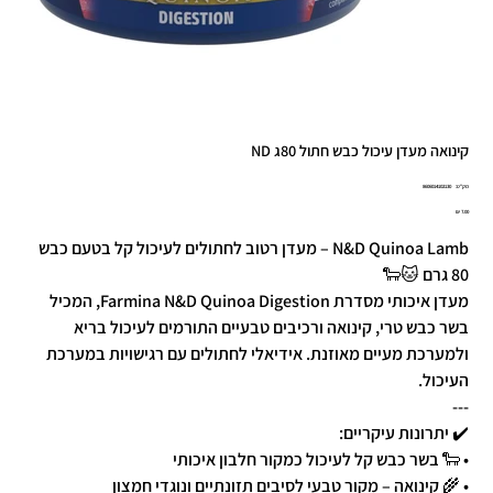
קינואה מעדן עיכול כבש חתול 80ג ND
מק"ט
מק"ט:
8606014102130
8606014102
מחיר
N&D Quinoa Lamb – מעדן רטוב לחתולים לעיכול קל בטעם כבש
80 גרם 🐱🐑
מעדן איכותי מסדרת Farmina N&D Quinoa Digestion, המכיל
בשר כבש טרי, קינואה ורכיבים טבעיים התורמים לעיכול בריא
ולמערכת מעיים מאוזנת. אידיאלי לחתולים עם רגישויות במערכת
העיכול.
---
✔️ יתרונות עיקריים:
• 🐑 בשר כבש קל לעיכול כמקור חלבון איכותי
• 🌾 קינואה – מקור טבעי לסיבים תזונתיים ונוגדי חמצון