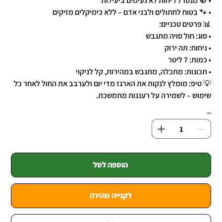
• 🚫 מנטרל ריחות לא נעימים ביעילות
• 🐾 בטוח לחתולים ולבני אדם – ללא כימיקלים מזיקים
📊 פרטים טכניים:
• סוג: חול סויה מתגבש
• ניחוח: תה ירוק
• כמות: 7 ליטר
• תכונות: מתכלה, מתגבש במהירות, קל לניקוי
💡 טיפ: מומלץ לנקות את הארגז מדי יום ולערבב את החול לאחר כל
שימוש – לשמירה על רעננות מתמשכת.
כמות
הוספה לסל
לקנייה מהירה