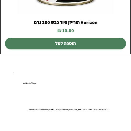
Horizon הורייזן פיור כבש 200 גרם
מחיר
הוספה לסל
VetAmin Shop
כל מה שחיית המחמד שלכם צריכה – אוכל, ציוד, פינוקים ושירות עם לב. כי אצלנו, הם באמת חלק מהמשפחה.