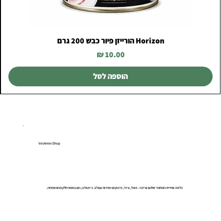
Horizon הורייזן פיור כבש 200 גרם
מחיר
הוספה לסל
VetAmin Shop
כל מה שחיית המחמד שלכם צריכה – אוכל, ציוד, פינוקים ושירות עם לב. כי אצלנו, הם באמת חלק מהמשפחה.