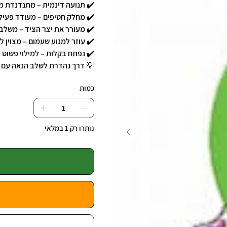
✔️ תנועה דינמית – מתנדנדת מ
✔️ מחלק חטיפים – מעודד פעיל
✔️ מעורר את יצר הציד – משלב 
✔️ עוזר למנוע שעמום – מצוין 
✔️ נפתח בקלות – למילוי פשוט ונ
💡 דרך נהדרת לשלב הנאה עם תז
כמות
נותרו רק 1 במלאי