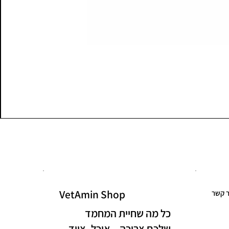
VetAmin Shop
ר קשר
כל מה שחיית המחמד
שלכם צריכה – אוכל, ציוד,