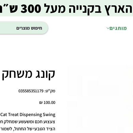
הארץ בקנייה מעל
300 ש״ח
מותגים
קונג משחק 
מק"ט
מק"ט:
035585351179
035585351179
מחיר
KONG Cat Treat Dispensing Swing – צעצוע נדנדה אינטראקטיבי 
צעצוע חכם ומשעשע שמחלק חטיפ
הציד הטבעי של החתול, לשמור על