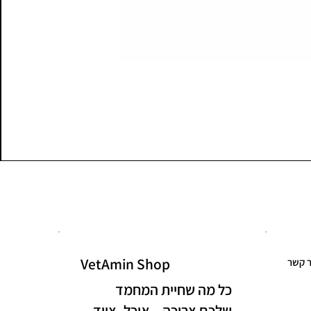
VetAmin Shop
ר קשר
כל מה שחיית המחמד
שלכם צריכה – אוכל, ציוד,