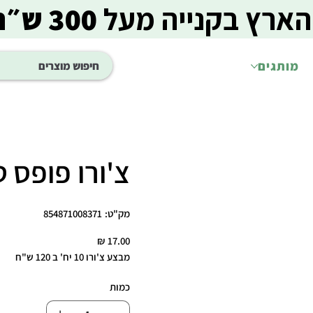
הארץ בקנייה מעל
300 ש״ח
מותגים
צ'ורו פופס טונה 
מק"ט
מק"ט:
854871008371
854871008371
מחיר
מבצע צ'ורו 10 יח' ב 120 ש"ח
כמות