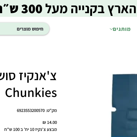
הארץ בקנייה מעל
300 ש״ח
מותגים
Chunkies
מק"ט
מק"ט:
6923553200570
6923553200570
מחיר
מבצע צ'נקיז 10 יח' ב 100 ש"ח