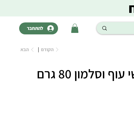
להתחבר
הקודם
הבא
צ'אנקיז סושי עוף וסלמון 80 גרם