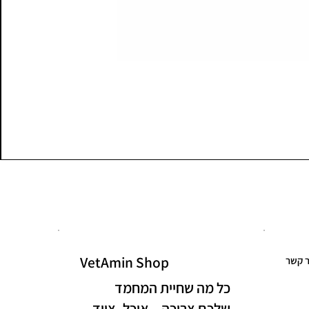
VetAmin Shop
ר קשר
כל מה שחיית המחמד
שלכם צריכה – אוכל, ציוד,