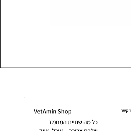
VetAmin Shop
ר קשר
כל מה שחיית המחמד
שלכם צריכה – אוכל, ציוד,