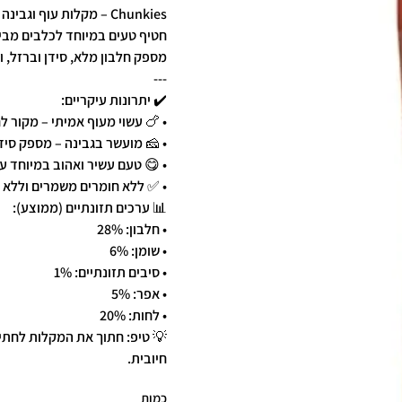
Chunkies – מקלות עוף וגבינה לכלב 80 גרם 🐶🍗🧀
מספק חלבון מלא, סידן וברזל, ו
---
✔️ יתרונות עיקריים:
• 🍗 עשוי מעוף אמיתי – מקור לח
• 🧀 מועשר בגבינה – מספק סידן
• 😋 טעם עשיר ואהוב במיוחד ע
• ✅ ללא חומרים משמרים וללא 
📊 ערכים תזונתיים (ממוצע):
• חלבון: 28%
• שומן: 6%
• סיבים תזונתיים: 1%
• אפר: 5%
• לחות: 20%
💡 טיפ: חתוך את המקלות לחתי
חיובית.
כמות