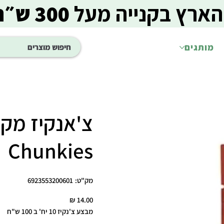
הארץ בקנייה מעל
300 ש״ח
מותגים
Chunkies
מק"ט
מק"ט:
6923553200601
6923553200601
מחיר
מבצע צ'נקיז 10 יח' ב 100 ש"ח