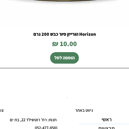
Horizon הורייזן פיור כבש 200 גרם
מחיר
הוספה לסל
ניווט באתר
צו
ראשי
חנות: רח’ רוטשילד 22, בת ים
מבצעים
052-477-8581