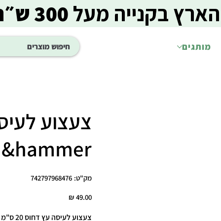
הארץ בקנייה מעל
300 ש״ח
מותגים
 &hammer
מק"ט
מק"ט:
742797968476
742797968476
מחיר
צעצוע לעיסה עץ דחוס 20 ס"מ – Arm & Hammer Pressed Wood Chew Toy