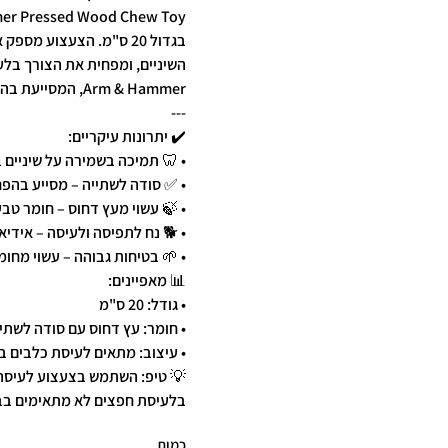
בגדול 20 ס"מ. הצעצוע 
השיניים, ומפחית את הצורך בלע
Arm & Hammer, המסייעת בהפחתת ריחות ושמירה על היגיינת הפה.
---
✔️ יתרונות עיקריים:
• 🦷 תמיכה בשמירה על שיניים 
• ✅ סודה לשתייה – מסייע בהפ
• 🍃 עשוי מעץ דחוס – חומר טבע
• 🐕 נח לתפיסה ולעיסה – אידיא
• 🌱 בטיחות גבוהה – עשוי מחומ
📊 מאפיינים:
• גודל: 20 ס"מ
• חומר: עץ דחוס עם סודה לשתי
• עיצוב: מתאים לעיסת כלבים בג
💡 טיפ: השתמש בצעצוע לעיסה 
בלעיסת חפצים לא מתאימים בב
כמות