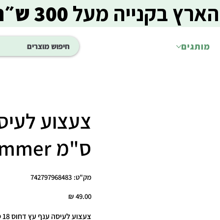
הארץ בקנייה מעל
300 ש״ח
מותגים
ס"מ arm & hammer
מק"ט
מק"ט:
742797968483
742797968483
מחיר
צעצוע לעיסה ענף עץ דחוס 18 ס"מ – Arm & Hammer Pressed Wood Stick Chew Toy