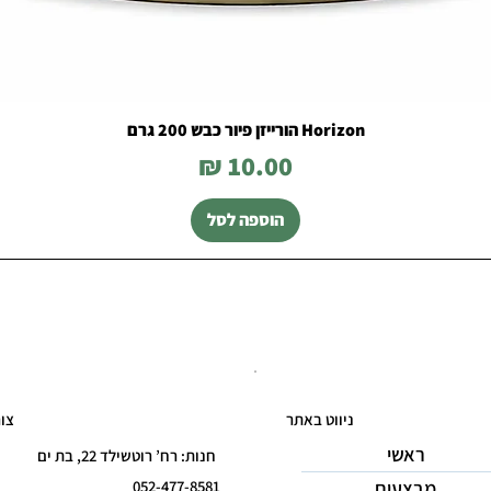
Horizon הורייזן פיור כבש 200 גרם
מחיר
הוספה לסל
ניווט באתר
צו
ראשי
חנות: רח’ רוטשילד 22, בת ים
מבצעים
052-477-8581