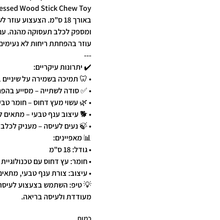
באורך 18 ס"מ. הצעצוע ע
עוזר בהפחתת ריחות לא נעימים
---
✔️ יתרונות עיקריים:
• 🦷 תמיכה בשמירה על שיניים 
• ✅ סודה לשתייה – מסייע בהפ
• 🌿 עשוי מעץ דחוס – חומר טבע
• 🐕 עיצוב ענף טבעי – מתאים 
• 🍃 נעים לעיסה – מעניק לכלב
📊 מאפיינים:
• גודל: 18 ס"מ
• חומר: עץ דחוס עם טכנולוגיית
• עיצוב: צורת ענף טבעי, מתאים
💡 טיפ: השתמש בצעצוע לעיסה 
מעודדת ולעיסה בריאה.
כמות