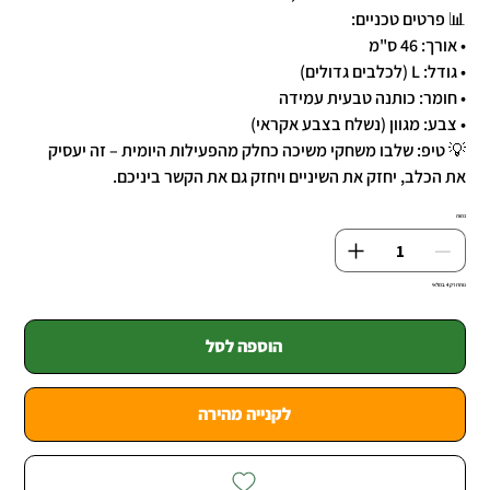
📊 פרטים טכניים:
• אורך: 46 ס"מ
• גודל: L (לכלבים גדולים)
• חומר: כותנה טבעית עמידה
• צבע: מגוון (נשלח בצבע אקראי)
💡 טיפ: שלבו משחקי משיכה כחלק מהפעילות היומית – זה יעסיק
את הכלב, יחזק את השיניים ויחזק גם את הקשר ביניכם.
כמות
נותרו רק 4 במלאי
הוספה לסל
לקנייה מהירה