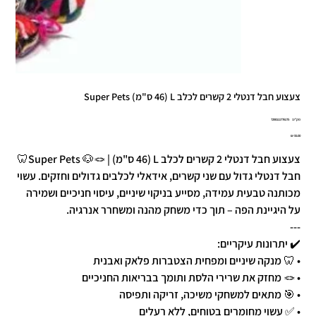
צעצוע חבל דנטלי 2 קשרים לכלב L (46 ס"מ) Super Pets
מק"ט
מק"ט:
7290111776175
7290111776
מחיר
צעצוע חבל דנטלי 2 קשרים לכלב L (46 ס"מ) | Super Pets 🐶🪢🦷
חבל דנטלי גדול עם שני קשרים, אידאלי לכלבים גדולים וחזקים. עשוי
מכותנה טבעית עמידה, מסייע בניקוי שיניים, עיסוי חניכיים ושמירה
על היגיינת הפה – תוך כדי משחק מהנה ומשחרר אנרגיה.
---
✔️ יתרונות עיקריים:
• 🦷 מנקה שיניים ומפחית הצטברות פלאק ואבנית
• 🪢 מחזק את שרירי הלסת ותומך בבריאות החניכיים
• 🎯 מתאים למשחקי משיכה, זריקה ותפיסה
• ✅ עשוי מחומרים בטוחים, ללא רעלים