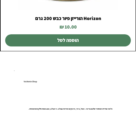
Horizon הורייזן פיור כבש 200 גרם
מחיר
הוספה לסל
VetAmin Shop
כל מה שחיית המחמד שלכם צריכה – אוכל, ציוד, פינוקים ושירות עם לב. כי אצלנו, הם באמת חלק מהמשפחה.