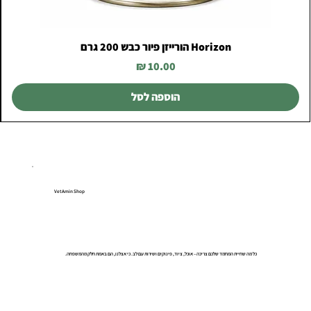
Horizon הורייזן פיור כבש 200 גרם
מחיר
הוספה לסל
VetAmin Shop
כל מה שחיית המחמד שלכם צריכה – אוכל, ציוד, פינוקים ושירות עם לב. כי אצלנו, הם באמת חלק מהמשפחה.