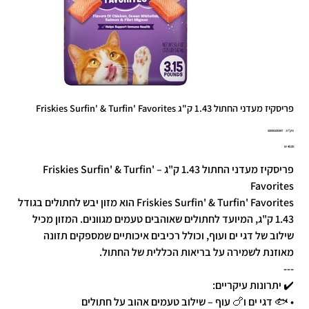
פריסקיז מעדני החתול 1.43 ק"ג Friskies Surfin' & Turfin' Favorites
מק"ט
מק"ט:
50000100347
5000010034
מחיר
פריסקיז מעדני החתול 1.43 ק"ג – Friskies Surfin' & Turfin'
Favorites
Friskies Surfin' & Turfin' Favorites הוא מזון יבש לחתולים בגודל
1.43 ק"ג, המיועד לחתולים שאוהבים טעמים מגוונים. המזון מכיל
שילוב של דגי ים ועוף, וכולל רכיבים איכותיים שמספקים תזונה
מאוזנת לשמירה על בריאות הכללית של החתול.
---
✔️ יתרונות עיקריים:
• 🐟 דגי ים ו🍗 עוף – שילוב טעמים אהוב על חתולים