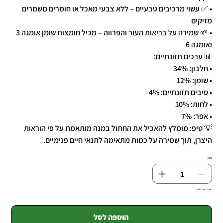
• ✅ עשוי מרכיבים טבעיים – ללא צבעי מאכל או חומרים משמרים
מזיקים
• 🌱 שמירה על בריאות העור והפרווה – מכיל חומצות שומן אומגה 3
ואומגה 6
📊 ערכים תזונתיים:
• חלבון: 34%
• שומן: 12%
• סיבים תזונתיים: 4%
• לחות: 10%
• אפר: 7%
💡 טיפ: מומלץ להאכיל את החתול במנה מותאמת על פי הוראות
היצרן, תוך שמירה על כמות מתאימה לתנאי חיים פנימיים.
כמות
נותרו רק 6 במלאי
הוספה לסל