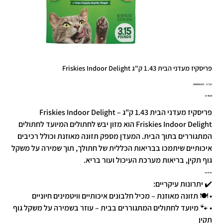
פריסקיז מעדני הבית 1.43 ק"ג Friskies Indoor Delight
מק"ט
מק"ט:
50000051472
5000005147
מחיר
פריסקיז מעדני הבית 1.43 ק"ג – Friskies Indoor Delight
Friskies Indoor Delight הוא מזון יבש לחתולים המיועד לחתולים
המתגוררים בתוך הבית. המעדן מספק תזונה מאוזנת וכולל רכיבים
איכותיים שיתמכו בבריאות הכללית של חתולך, תוך שמירה על משקל
גוף תקין, בריאות מערכת העיכול ועור בריא.
---
✔️ יתרונות עיקריים:
• 🍽️ תזונה מאוזנת – מכיל חלבונים איכותיים וויטמינים חיוניים
• 🐾 מיועד לחתולים המתגוררים בבית – עוזר בשמירה על משקל גוף
תקין