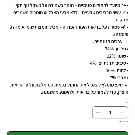
• 🐾 מיועד לחתולים פנימיים – תומך בשמירה על משקל גוף תקין
• ✅ עשוי מרכיבים טבעיים – ללא צבעי מאכל או חומרים משמרים
מזיקים
• 🌱 שמירה על בריאות העור והפרווה – מכיל חומצות שומן אומגה 3
ואומגה 6
📊 ערכים תזונתיים:
• חלבון: 34%
• שומן: 12%
• סיבים תזונתיים: 4%
• לחות: 10%
• אפר: 7%
💡 טיפ: מומלץ להאכיל את החתול בכמות המומלצת על פי הוראות
היצרן, כדי לשמור על בריאותו ולהימנע מהשמנה.
כמות
נותרו רק 1 במלאי