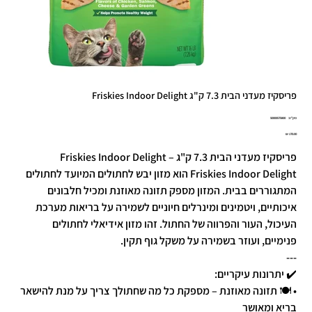
פריסקיז מעדני הבית 7.3 ק"ג Friskies Indoor Delight
מק"ט
מק"ט:
50000575800
5000057580
מחיר
פריסקיז מעדני הבית 7.3 ק"ג – Friskies Indoor Delight
Friskies Indoor Delight הוא מזון יבש לחתולים המיועד לחתולים
המתגוררים בבית. המזון מספק תזונה מאוזנת ומכיל חלבונים
איכותיים, ויטמינים ומינרלים חיוניים לשמירה על בריאות מערכת
העיכול, העור והפרווה של החתול. זהו מזון אידיאלי לחתולים
פנימיים, ועוזר בשמירה על משקל גוף תקין.
---
✔️ יתרונות עיקריים:
• 🍽️ תזונה מאוזנת – מספקת כל מה שחתולך צריך על מנת להישאר
בריא ומאושר